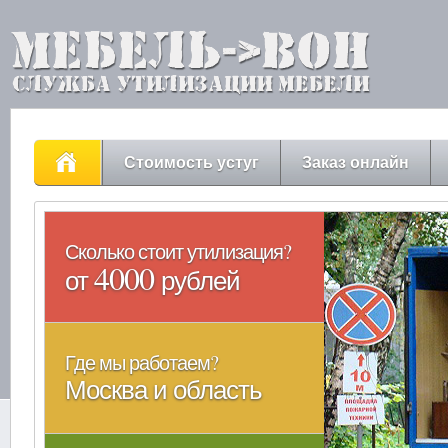
Стоимость устуг
Заказ онлайн
Сколько стоит утилизация?
4000
от
рублей
Где мы работаем?
Москва и область